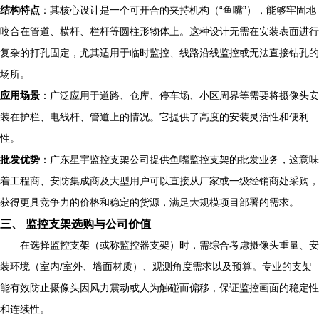
结构特点
：其核心设计是一个可开合的夹持机构（“鱼嘴”），能够牢固地
咬合在管道、横杆、栏杆等圆柱形物体上。这种设计无需在安装表面进行
复杂的打孔固定，尤其适用于临时监控、线路沿线监控或无法直接钻孔的
场所。
应用场景
：广泛应用于道路、仓库、停车场、小区周界等需要将摄像头安
装在护栏、电线杆、管道上的情况。它提供了高度的安装灵活性和便利
性。
批发优势
：广东星宇监控支架公司提供鱼嘴监控支架的批发业务，这意味
着工程商、安防集成商及大型用户可以直接从厂家或一级经销商处采购，
获得更具竞争力的价格和稳定的货源，满足大规模项目部署的需求。
三、 监控支架选购与公司价值
在选择监控支架（或称监控器支架）时，需综合考虑摄像头重量、安
装环境（室内/室外、墙面材质）、观测角度需求以及预算。专业的支架
能有效防止摄像头因风力震动或人为触碰而偏移，保证监控画面的稳定性
和连续性。