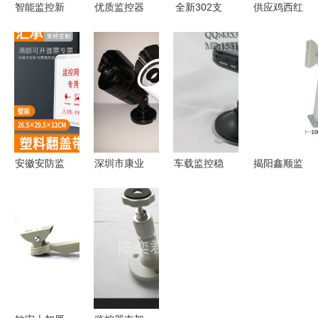
智能监控新
优质监控器
全新302支
供应鸡西红
选择 稳定
支架产品尽
架 红外防
绿灯杆生产
支架与可靠
在易展安防
水摄像头的
厂家与监控
电源，守护
网
理想伴侣
器支架厂商
每一刻安全
批发 镕达
安全防护一
站式解决方
案
安徽安防监
深圳市康业
车载监控稳
揭阳鑫顺监
控设备 监
五金制品厂
固搭档 忻
控支架制品
控器支架的
监控器支架
毅SB
厂 专业供
选择与应用
产品系列总
Cam1行车
应XS加长
指南
览
记录仪吸盘
监控器支
支架全面解
架，助力安
析
防视野无死
角