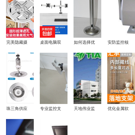
完美隐藏摄
桌面电脑双
如何选择优
安防监控核
像头的补洞
屏显示器支
质安防监控
心配件全解
神器 gjxbp
架机械臂监
器支架？铁
析 从智能
摄像头天花
控操作台三
喷漆支架长
红外球到各
板填孔器支
屏四屏底座
05#的优势
类支架的综
架详解
式炒股支架
解读
合指南
mp
珠三角供应
专业监控支
天地伟业监
优化金属软
加强型万向
架的选择
控器支架
管包装在监
支架 手扭
揭阳市榕城
稳固支撑，
控器支架运