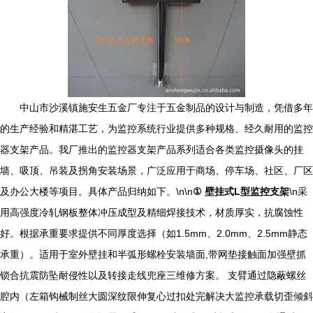
中山市沙溪镇施安生五金厂专注于五金制品的设计与制造，凭借多年
的生产经验和精湛工艺，为监控系统行业提供多种规格、经久耐用的监控
器支架产品。我厂推出的监控器支架产品系列适合各类监控摄像头的挂
墙、吸顶、吊装及拐角安装场景，广泛应用于商场、停车场、社区、厂区
及办公大楼等项目。具体产品归纳如下。\n\n
① 壁挂式L型监控支架
\n采
用高强度冷轧钢板整体冲压成型及精细焊接技术，材质厚实，抗腐蚀性
好。根据承重要求提供不同厚度选择（如1.5mm、2.0mm、2.5mm静态
承重）。适用于室外壁挂和半弧形螺栓安装墙面,带网垫接触面加强壁抓
锁合抗震防坠耐侵性以及转接走线兜座三维修方案。 支臂通过隐蔽螺丝
腔内（左箱钩械制丝大圆深纹限伸复心过扣处完解决大监控承载切歪倾斜