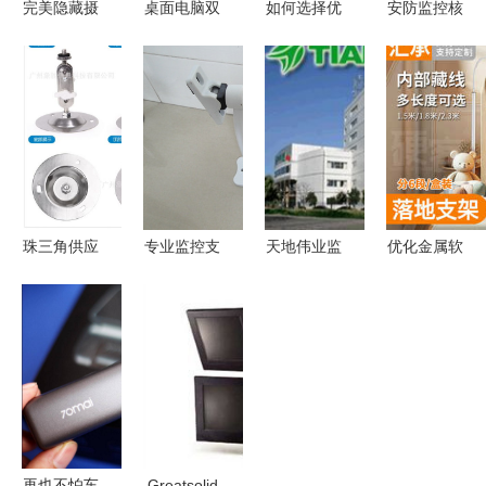
完美隐藏摄
桌面电脑双
如何选择优
安防监控核
像头的补洞
屏显示器支
质安防监控
心配件全解
神器 gjxbp
架机械臂监
器支架？铁
析 从智能
摄像头天花
控操作台三
喷漆支架长
红外球到各
板填孔器支
屏四屏底座
05#的优势
类支架的综
架详解
式炒股支架
解读
合指南
mp
珠三角供应
专业监控支
天地伟业监
优化金属软
加强型万向
架的选择
控器支架
管包装在监
支架 手扭
揭阳市榕城
稳固支撑，
控器支架运
式监控小支
区明顺兴五
守护安全细
输与安装中
架的使用与
金厂706铝
节
的实用方案
优势分析
大号支架深
度解析
再也不怕车
Greatsolid